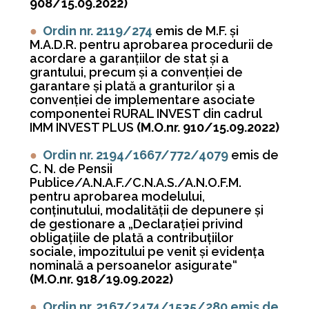
908/15.09.2022)
●
Ordin nr. 2119/274
emis de M.F. și
M.A.D.R. pentru aprobarea procedurii de
acordare a garanţiilor de stat şi a
grantului, precum şi a convenţiei de
garantare şi plată a granturilor şi a
convenţiei de implementare asociate
componentei RURAL INVEST din cadrul
IMM INVEST PLUS
(M.O.nr. 910/15.09.2022)
●
Ordin nr. 2194/1667/772/4079
emis de
C. N. de Pensii
Publice/A.N.A.F./C.N.A.S./A.N.O.F.M.
pentru aprobarea modelului,
conţinutului, modalităţii de depunere şi
de gestionare a „Declaraţiei privind
obligaţiile de plată a contribuţiilor
sociale, impozitului pe venit şi evidenţa
nominală a persoanelor asigurate“
(M.O.nr. 918/19.09.2022)
●
Ordin nr. 2167/2474/1535/280 emis de