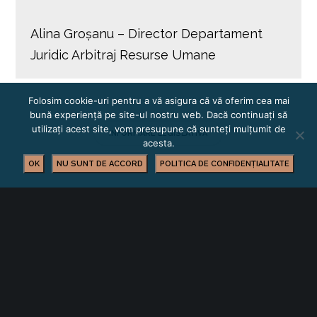
Alina Groșanu – Director Departament
Juridic Arbitraj Resurse Umane
Folosim cookie-uri pentru a vă asigura că vă oferim cea mai
bună experiență pe site-ul nostru web. Dacă continuați să
utilizați acest site, vom presupune că sunteți mulțumit de
INFORMARE LEGISLATIVĂ
acesta.
OK
NU SUNT DE ACCORD
POLITICA DE CONFIDENȚIALITATE
YOU MIGHT ALSO LIKE
One of the following