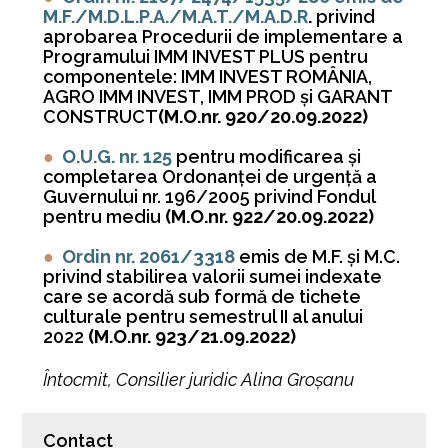
M.F./M.D.L.P.A./M.A.T./M.A.D.R
.
privind
aprobarea Procedurii de implementare a
Programului IMM INVEST PLUS pentru
componentele: IMM INVEST ROMÂNIA,
AGRO IMM INVEST, IMM PROD şi GARANT
CONSTRUCT
(M.O.nr. 920/20.09.2022)
●
O.U.G. nr. 125
pentru modificarea şi
completarea Ordonanţei de urgenţă a
Guvernului nr. 196/2005 privind Fondul
pentru mediu
(M.O.nr. 922/20.09.2022)
●
Ordin nr. 2061/3318
emis de M.F. și M.C.
privind stabilirea valorii sumei indexate
care se acordă sub formă de tichete
culturale pentru semestrul II al anului
2022
(M.O.nr. 923/21.09.2022)
Întocmit, Consilier juridic Alina Groșanu
Contact