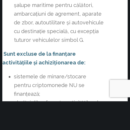
șalupe maritime pentru călători,
ambarcațiuni de agrement, aparate
de zbor, autoutilitare și autovehicule
cu destinație specială, cu excepția
tuturor vehiculelor simbol G.
Sunt excluse de la finanțare
activitățiile și achiziționarea de:
sistemele de minare/stocare
pentru criptomonede NU se
finanțează;
cheltuielile aferente activităților de
astrologie și spiritism, inclusiv on-
line, servicii personale;