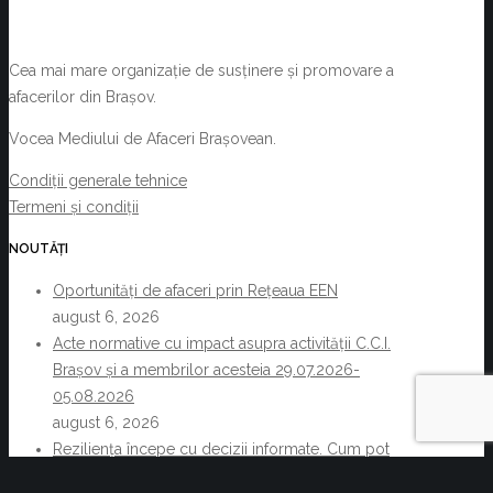
Cea mai mare organizație de susținere și promovare a
afacerilor din Brașov.
Vocea Mediului de Afaceri Brașovean.
Condiții generale tehnice
Termeni și condiții
NOUTĂȚI
Oportunități de afaceri prin Rețeaua EEN
august 6, 2026
Acte normative cu impact asupra activității C.C.I.
Brașov și a membrilor acesteia 29.07.2026-
05.08.2026
august 6, 2026
Reziliența începe cu decizii informate. Cum pot
companiile transforma informația de business într-un