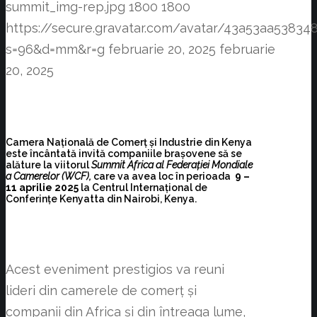
summit_img-rep.jpg
1800
1800
https://secure.gravatar.com/avatar/43a53aa538
s=96&d=mm&r=g
februarie 20, 2025
februarie
20, 2025
Camera Națională de Comerț și Industrie din Kenya
este încântată invită companiile brașovene să se
alăture la viitorul
Summit Africa al Federației Mondiale
a Camerelor (WCF),
care va avea loc în perioada
9 –
11 aprilie 2025
la Centrul Internațional de
Conferințe Kenyatta din Nairobi, Kenya.
Acest eveniment prestigios va reuni
lideri din camerele de comerț și
companii din Africa și din întreaga lume,