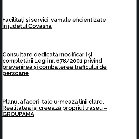
Facilități și servicii vamale eficientizate
în județul Covasna
Consultare dedicată modificării și
completării Legii nr. 678/2001 privind
prevenirea și combaterea traficului de
persoane
Planul afacerii tale urmează linii clare.
Realitatea își creează propriul traseu –
GROUPAMA