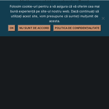
Mulțumim atât speakerilor Bazil
Folosim cookie-uri pentru a vă asigura că vă oferim cea mai
Oglindă, Ioan Schiau, Titus Prescure și
bună experiență pe site-ul nostru web. Dacă continuați să
Codruț Savu cât și participanților!
utilizați acest site, vom presupune că sunteți mulțumit de
acesta.
OK
NU SUNT DE ACCORD
POLITICA DE CONFIDENȚIALITATE