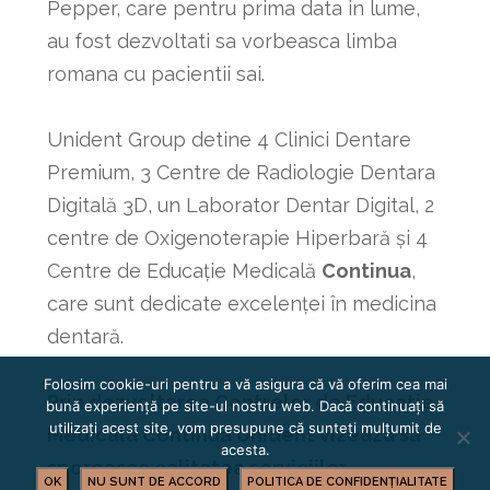
Pepper, care pentru prima data in lume,
au fost dezvoltati sa vorbeasca limba
romana cu pacientii sai.
Unident Group detine 4 Clinici Dentare
Premium, 3 Centre de Radiologie Dentara
Digitală 3D, un Laborator Dentar Digital, 2
centre de Oxigenoterapie Hiperbară și 4
Centre de Educație Medicală
Continua
,
care sunt dedicate excelenței în medicina
dentară.
Folosim cookie-uri pentru a vă asigura că vă oferim cea mai
Prin dezvoltarea Centrelor de Educatie
bună experiență pe site-ul nostru web. Dacă continuați să
utilizați acest site, vom presupune că sunteți mulțumit de
Medicala Continua Unident vizeaza sa
acesta.
sporeasca calitatea serviciilor
OK
NU SUNT DE ACCORD
POLITICA DE CONFIDENȚIALITATE