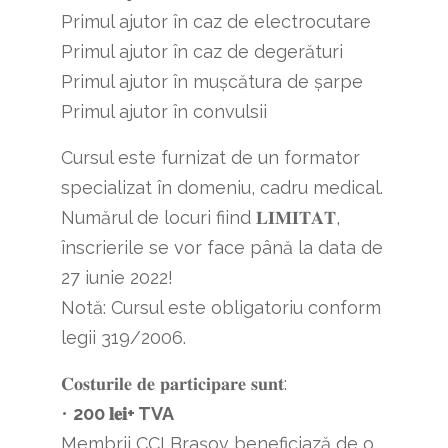
Primul ajutor în caz de electrocutare
Primul ajutor în caz de degerături
Primul ajutor în muşcătura de şarpe
Primul ajutor în convulsii
Cursul este furnizat de un formator
specializat în domeniu, cadru medical.
Numărul de locuri fiind 𝐋𝐈𝐌𝐈𝐓𝐀𝐓,
înscrierile se vor face până la data de
27 iunie 2022!
Notă: Cursul este obligatoriu conform
legii 319/2006.
𝐂𝐨𝐬𝐭𝐮𝐫𝐢𝐥𝐞 𝐝𝐞 𝐩𝐚𝐫𝐭𝐢𝐜𝐢𝐩𝐚𝐫𝐞 𝐬𝐮𝐧𝐭:
•
200 𝐥𝐞𝐢+ TVA
Membrii CCI Brașov beneficiază de o