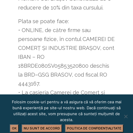
reducere de 10% din taxa cursului.
Plata se poate face:
• ONLINE, de către firme sau
persoane fizice, în contul CAMEREI DE
COMERȚ ȘI INDUSTRIE BRAȘOV, cont
IBAN – RO
18BRDE080SV05853520800 deschis
la BRD–GSG BRASOV, cod fiscal RO
4443167.
• La casieria Camerei de Comerț și
Industrie Brașov, sediul Strada Mihail
Folosim cookie-uri pentru a vă asigura că vă oferim cea mai
bună experiență pe site-ul nostru web. Dacă continuați să
Kogălniceanu, nr 18-20, Brașov
utilizați acest site, vom presupune că sunteți mulțumit de
acesta.
Înscrierile se pot face:
OK
NU SUNT DE ACCORD
POLITICA DE CONFIDENȚIALITATE
• Pe e-mail la adresa: