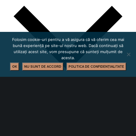
Folosim cookie-uri pentru a vă asigura că vă oferim cea mai
bună experiență pe site-ul nostru web. Dacă continuați să
utilizați acest site, vom presupune că sunteți mulțumit de
acesta.
OK
NU SUNT DE ACCORD
POLITICA DE CONFIDENȚIALITATE
Calendar Google
iCalendar
Outlook 365
Outlook Live
Detalii