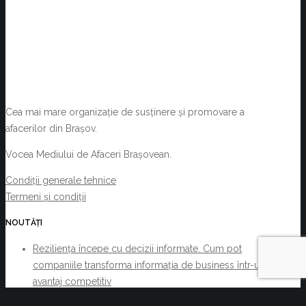
Cea mai mare organizație de susținere și promovare a
afacerilor din Brașov.
Vocea Mediului de Afaceri Brașovean.
Condiții generale tehnice
Termeni și condiții
NOUTĂȚI
Reziliența începe cu decizii informate. Cum pot
companiile transforma informația de business într-un
avantaj competitiv
iulie 30, 2026