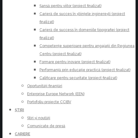
Șansă pentru viitor (proiect finalizat)
Carieră de succes în științele inginerești (proiect
finalizat)
Carieră de success în domeniile tipografiei (proiect
finalizat)
Competențe superioare pentru angajații din Regiunea
Centru (proiect finalizat)
Formare pentru inovare (proiect finalizat)
Performanță prin educație practică (proiect finalizat)
Calificare pentru securitate (proiect finalizat)
Oportunități finanțări
Enterprise Europe Network (EEN)
Portofoliu proiecte CCIBV
ȘTIRI
Știri și noutăți
Comunicate de presă
CARIERE