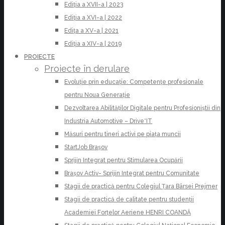
Ediția a XVII-a | 2023
Ediția a XVI-a | 2022
Edița a XV-a | 2021
Ediția a XIV-a | 2019
PROIECTE
Proiecte în derulare
Evoluție prin educație: Competențe profesionale
pentru Noua Generație
Dezvoltarea Abilităților Digitale pentru Profesioniștii din
Industria Automotive – Drive*IT
Măsuri pentru tineri activi pe piața muncii
StartJob Brașov
Sprijin Integrat pentru Stimularea Ocupării
Brașov Activ- Sprijin Integrat pentru Comunitate
Stagii de practică pentru Colegiul Țara Bârsei Prejmer
Stagii de practică de calitate pentru studenții
Academiei Forțelor Aeriene HENRI COANDĂ