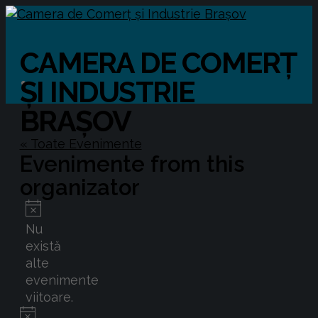
CAMERA DE COMERȚ
ȘI INDUSTRIE
BRAȘOV
« Toate Evenimente
Evenimente from this
organizator
Notificare
Nu
există
alte
evenimente
viitoare.
Notificare