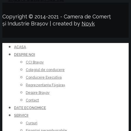
Copyright © 2014-2021 - Camera de Comerț
și Industrie Brașov | created by
Noyk
ACASA
DESPRE NOI
CCI Brașov
Colegiul de conducere
Conducere Executiva
Reprezentanța Făgăraș
Despre Brașov
Contact
DATE ECONOMICE
SERVICII
Cursuri
Finanțări nerambursabile