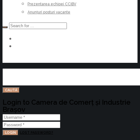
Prezentarea echipei CCIBV
Anunțuri posturi vacante
Devino Membru
Login to Camera de Comerț și Industrie
Brașov
LOGIN
LOST PASSWORD?