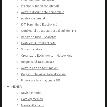
Înființări și modificări entități
Avizare documente comerciale
Arbitraj comercial
KIT Semnătură Electronică
Certificatul de atestare a calității de I.M.M.
Raport de Risc – Snapshot
Certificatul Excellent SME
Studii și analize
Organizare Evenimente – Networking
Responsabilitate Socială
Avizare caz de forță majoră
Registrul de Publicitate Mobiliară
Promovare Internațională EEN
MEMBRI
Devino Membru
Catalog membri
Membri Premium