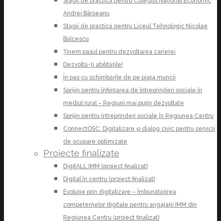
Stagii de practică pentru Colegiul Național Economic
Andrei Bârseanu
Stagii de practică pentru Liceul Tehnologic Nicolae
Bălcescu
Ținem pasul pentru dezvoltarea carierei
Dezvoltă-ți abilitățile!
În pas cu schimbările de pe piața muncii
Sprijin pentru înființarea de întreprinderi sociale în
mediul rural – Regiuni mai puțin dezvoltate
Sprijin pentru întreprinderi sociale în Regiunea Centru
ConnectOSC: Digitalizare și dialog civic pentru servicii
de ocupare optimizate
Proiecte finalizate
DigitALL IMM (proiect finalizat)
Digital în centru (proiect finalizat)
Evoluție prin digitalizare – Îmbunătățirea
competențelor digitale pentru angajații IMM din
Regiunea Centru (proiect finalizat)