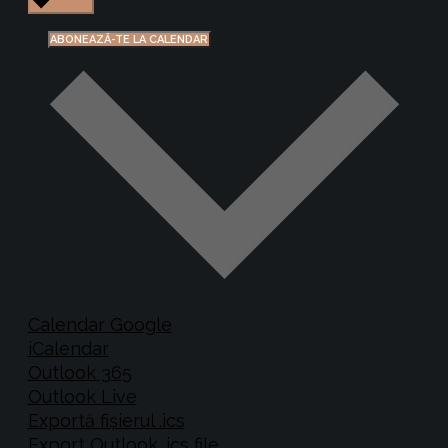
ABONEAZĂ-TE LA CALENDAR
Calendar Google
iCalendar
Outlook 365
Outlook Live
Exportă fișierul .ics
Export Outlook .ics file