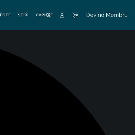
Devino Membru
IECTE
ȘTIRI
CARIERE