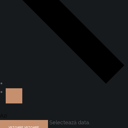
Azi
Selectează data.
VIITOARE
VIITOARE