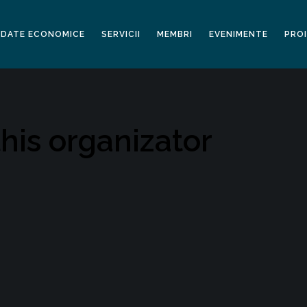
DATE ECONOMICE
SERVICII
MEMBRI
EVENIMENTE
PRO
his organizator