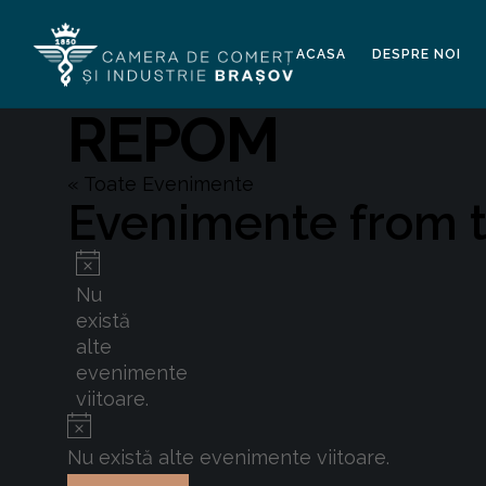
ACASA
DESPRE NOI
REPOM
« Toate Evenimente
Evenimente from t
Notificare
Nu
există
alte
evenimente
viitoare.
Notificare
Nu există alte evenimente viitoare.
Selectează