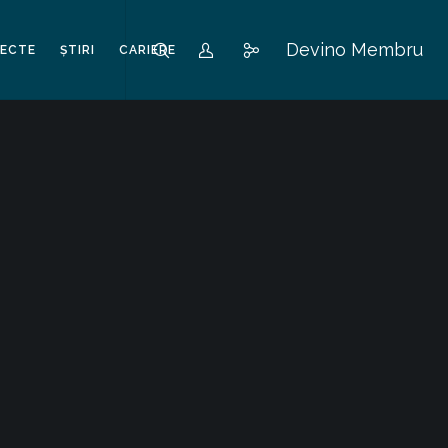
Devino Membru
IECTE
ȘTIRI
CARIERE