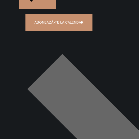
N
T
E
ABONEAZĂ-TE LA CALENDAR