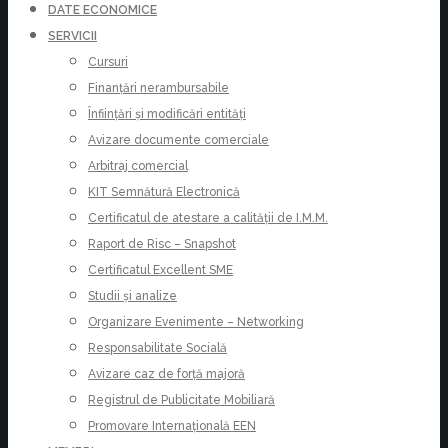
DATE ECONOMICE
SERVICII
Cursuri
Finanțări nerambursabile
Înființări și modificări entități
Avizare documente comerciale
Arbitraj comercial
KIT Semnătură Electronică
Certificatul de atestare a calității de I.M.M.
Raport de Risc – Snapshot
Certificatul Excellent SME
Studii și analize
Organizare Evenimente – Networking
Responsabilitate Socială
Avizare caz de forță majoră
Registrul de Publicitate Mobiliară
Promovare Internațională EEN