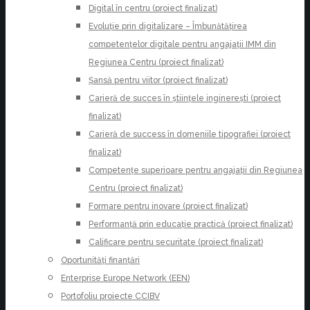
Digital în centru (proiect finalizat)
Evoluție prin digitalizare – Îmbunătățirea
competențelor digitale pentru angajații IMM din
Regiunea Centru (proiect finalizat)
Șansă pentru viitor (proiect finalizat)
Carieră de succes în științele inginerești (proiect
finalizat)
Carieră de success în domeniile tipografiei (proiect
finalizat)
Competențe superioare pentru angajații din Regiunea
Centru (proiect finalizat)
Formare pentru inovare (proiect finalizat)
Performanță prin educație practică (proiect finalizat)
Calificare pentru securitate (proiect finalizat)
Oportunități finanțări
Enterprise Europe Network (EEN)
Portofoliu proiecte CCIBV