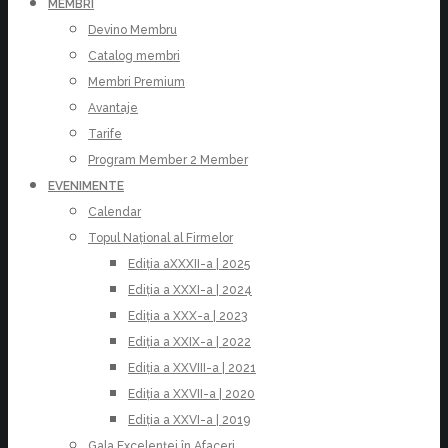
MEMBRI
Devino Membru
Catalog membri
Membri Premium
Avantaje
Tarife
Program Member 2 Member
EVENIMENTE
Calendar
Topul Național al Firmelor
Ediția aXXXII-a | 2025
Ediția a XXXI-a | 2024
Ediția a XXX-a | 2023
Ediția a XXIX-a | 2022
Ediția a XXVIII-a | 2021
Ediția a XXVII-a | 2020
Ediția a XXVI-a | 2019
Gala Excelenței în Afaceri