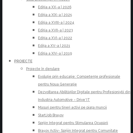
Ediția a XX-a | 2026
Ediția a XIX-a | 2025
Ediția a XVIII-a | 2024
Ediția a XVII-a | 2023
Ediția a XVI-a | 2022
Edița a XV-a | 2021
Ediția a XIV-a | 2019
PROIECTE
Proiecte în derulare
Evoluție prin educație: Competențe profesionale
pentru Noua Generație
Dezvoltarea Abilităților Digitale pentru Profesioniștii din
Industria Automotive – Drive*IT
Măsuri pentru tineri activi pe piața muncii
StartJob Brașov
Sprijin Integrat pentru Stimularea Ocupării
Brașov Activ- Sprijin Integrat pentru Comunitate