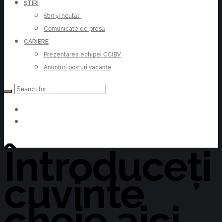
ȘTIRI
Știri și noutăți
Comunicate de presă
CARIERE
Prezentarea echipei CCIBV
Anunțuri posturi vacante
Devino Membru
Întroduceți
cuvinte
cheie aici