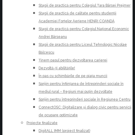
Stagii de practică pentru Colegiul Țara Bârsei Prejmer
Stagii de practică de calitate pentru studenții
Academiei Forțelor Aeriene HENRI COANDĂ
Stagii de practică pentru Colegiul Național Economic
Andrei Bârseanu
Stagii de practică pentru Liceul Tehnologic Nicolae
Bălcescu
Ținem pasul pentru dezvoltarea carierei
Dezvoltă-ți abilitățile!
În pas cu schimbările de pe piața muncii
Sprijin pentru înființarea de întreprinderi sociale în
mediul rural – Regiuni mai puțin dezvoltate
Sprijin pentru întreprinderi sociale în Regiunea Centru
ConnectOSC: Digitalizare și dialog civic pentru servicii
de ocupare optimizate
Proiecte finalizate
DigitALL IMM (proiect finalizat)