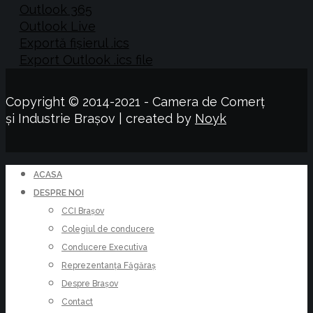
Outlook 365
Outlook Live
Exportă fișierul .ics
Export Outlook .ics file
Copyright © 2014-2021 - Camera de Comerț
și Industrie Brașov | created by
Noyk
ACASA
DESPRE NOI
CCI Brașov
Colegiul de conducere
Conducere Executiva
Reprezentanța Făgăraș
Despre Brașov
Contact