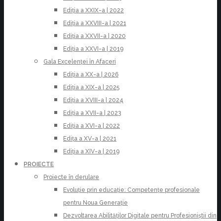
Ediția a XXIX-a | 2022
Ediția a XXVIII-a | 2021
Ediția a XXVII-a | 2020
Ediția a XXVI-a | 2019
Gala Excelenței în Afaceri
Ediția a XX-a | 2026
Ediția a XIX-a | 2025
Ediția a XVIII-a | 2024
Ediția a XVII-a | 2023
Ediția a XVI-a | 2022
Edița a XV-a | 2021
Ediția a XIV-a | 2019
PROIECTE
Proiecte în derulare
Evoluție prin educație: Competențe profesionale
pentru Noua Generație
Dezvoltarea Abilităților Digitale pentru Profesioniștii din