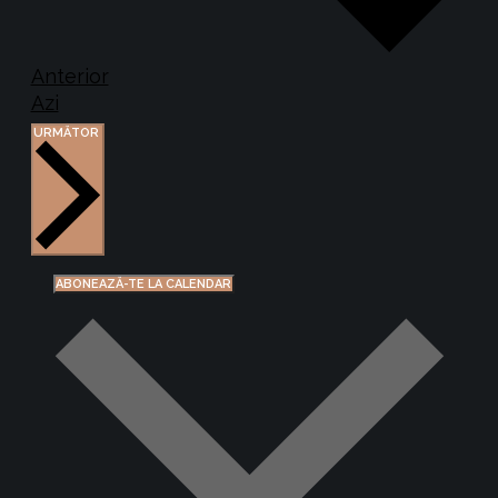
Evenimente
Anterior
Azi
EVENIMENTE
URMĂTOR
ABONEAZĂ-TE LA CALENDAR