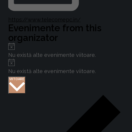
Website
https://www.telecomepc.in/
Evenimente from this
organizator
Notificare
Nu există alte evenimente viitoare.
Notificare
Nu există alte evenimente viitoare.
Selectează
VIITOARE
data.