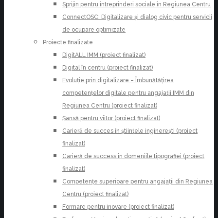
Sprijin pentru întreprinderi sociale în Regiunea Centru
ConnectOSC: Digitalizare și dialog civic pentru servicii
de ocupare optimizate
Proiecte finalizate
DigitALL IMM (proiect finalizat)
Digital în centru (proiect finalizat)
Evoluție prin digitalizare – Îmbunătățirea
competențelor digitale pentru angajații IMM din
Regiunea Centru (proiect finalizat)
Șansă pentru viitor (proiect finalizat)
Carieră de succes în științele inginerești (proiect
finalizat)
Carieră de success în domeniile tipografiei (proiect
finalizat)
Competențe superioare pentru angajații din Regiunea
Centru (proiect finalizat)
Formare pentru inovare (proiect finalizat)