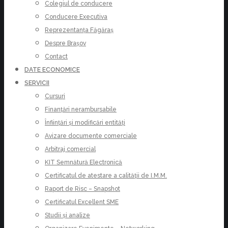
Colegiul de conducere
Conducere Executiva
Reprezentanța Făgăraș
Despre Brașov
Contact
DATE ECONOMICE
SERVICII
Cursuri
Finanțări nerambursabile
Înființări și modificări entități
Avizare documente comerciale
Arbitraj comercial
KIT Semnătură Electronică
Certificatul de atestare a calității de I.M.M.
Raport de Risc – Snapshot
Certificatul Excellent SME
Studii și analize