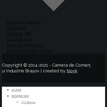
Calendar Google
iCalendar
Outlook 365
Outlook Live
Exportă fișierul .ics
Export Outlook .ics file
Copyright © 2014-2021 - Camera de Comerț
și Industrie Brașov | created by
Noyk
ACASA
DESPRE NOI
CCI Brașov