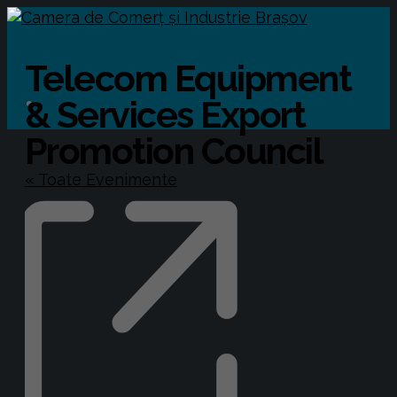
Telecom Equipment
& Services Export
Promotion Council
« Toate Evenimente