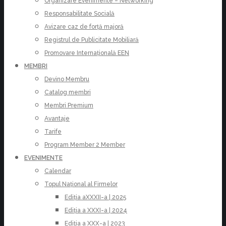
Organizare Evenimente – Networking
Responsabilitate Socială
Avizare caz de forță majoră
Registrul de Publicitate Mobiliară
Promovare Internațională EEN
MEMBRI
Devino Membru
Catalog membri
Membri Premium
Avantaje
Tarife
Program Member 2 Member
EVENIMENTE
Calendar
Topul Național al Firmelor
Ediția aXXXII-a | 2025
Ediția a XXXI-a | 2024
Ediția a XXX-a | 2023