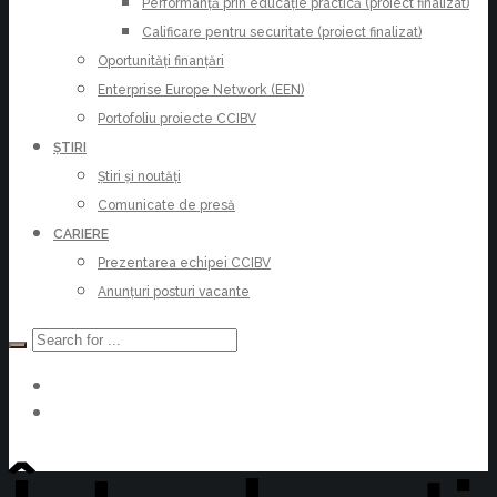
Performanță prin educație practică (proiect finalizat)
Calificare pentru securitate (proiect finalizat)
Oportunități finanțări
Enterprise Europe Network (EEN)
Portofoliu proiecte CCIBV
ȘTIRI
Știri și noutăți
Comunicate de presă
CARIERE
Prezentarea echipei CCIBV
Anunțuri posturi vacante
Devino Membru