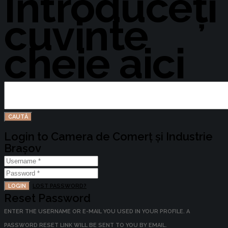
Întroduceți
cuvinte
cheie aici
Login to Camera de Comerț și Industrie
Brașov
LOGIN
LOST PASSWORD?
Reset Password
ENTER THE USERNAME OR E-MAIL YOU USED IN YOUR PROFILE. A
PASSWORD RESET LINK WILL BE SENT TO YOU BY EMAIL.