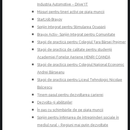
Industria Automotive – Drive*IT
Măsuri pentru tineri activi pe piața muncii
StartJob Brașov
Sprijin Integrat pentru Stimularea Ocupării
Brașov Activ- Sprijin Integrat pentru Comunitate
Stagii de practică pentru Colegiul Țara Bârsei Prejmer
Stagii de practică de calitate pentru studenții
Academiei Forțelor Aeriene HENRI COANDĂ
Stagii de practică pentru Colegiul Național Economic
Andrei Bârseanu
Stagii de practică pentru Liceul Tehnologic Nicolae
Bălcescu
Ținem pasul pentru dezvoltarea carierei
Dezvoltă-ți abilitățile!
În pas cu schimbările de pe piața muncii
Sprijin pentru înființarea de întreprinderi sociale în
mediul rural – Regiuni mai puțin dezvoltate